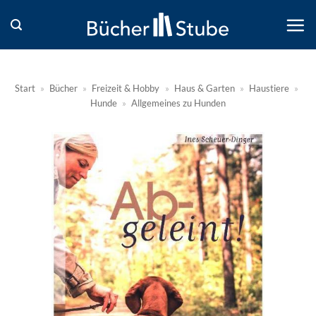
Zum
Inhalt
springen
Start
»
Bücher
»
Freizeit & Hobby
»
Haus & Garten
»
Haustiere
»
Hunde
»
Allgemeines zu Hunden