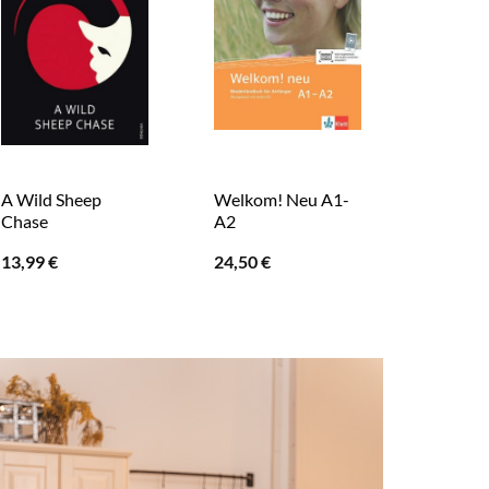
A Wild Sheep
Welkom! Neu A1-
Das letz
Stadtplan,
Chase
A2
6,00
€
13,99
€
24,50
€