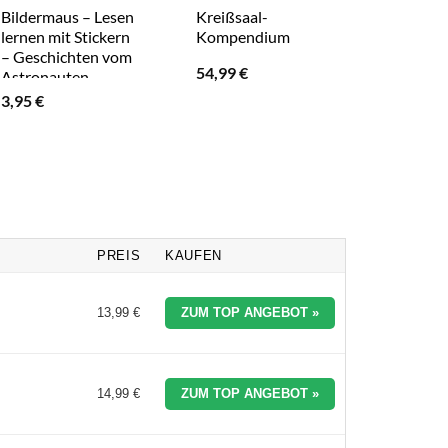
Bildermaus – Lesen
Kreißsaal-
Ich lern
lernen mit Stickern
Kompendium
– 16 kre
– Geschichten vom
Projekt
54,99
€
Astronauten
Grünhol
3,95
€
4,99
€
PREIS
KAUFEN
13,99 €
ZUM TOP ANGEBOT »
14,99 €
ZUM TOP ANGEBOT »