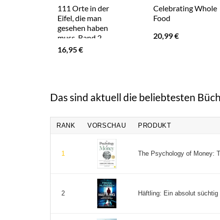
111 Orte in der
Celebrating Whole
Eifel, die man
Food
gesehen haben
20,99
€
muss, Band 2
16,95
€
Das sind aktuell die beliebtesten Büch
RANK
VORSCHAU
PRODUKT
The Psychology of Money: Ti
1
Häftling: Ein absolut süchtig
2