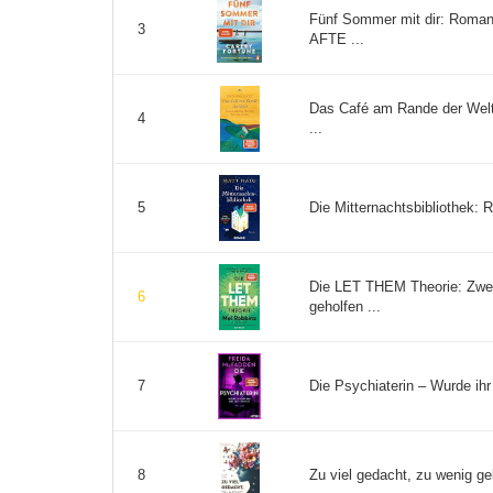
Fünf Sommer mit dir: Roman
3
AFTE ...
Das Café am Rande der Welt:
4
...
Die Mitternachtsbibliothek: 
5
Die LET THEM Theorie: Zwei
6
geholfen ...
Die Psychiaterin – Wurde ihr 
7
Zu viel gedacht, zu wenig ge
8