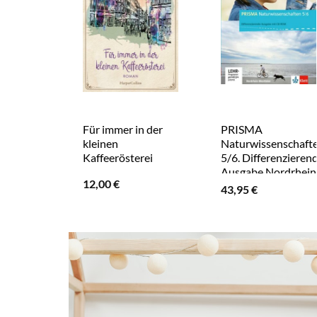
Für immer in der
PRISMA
kleinen
Naturwissenschaft
Kaffeerösterei
5/6. Differenzieren
Ausgabe Nordrhein
12,00
€
Westfalen
43,95
€