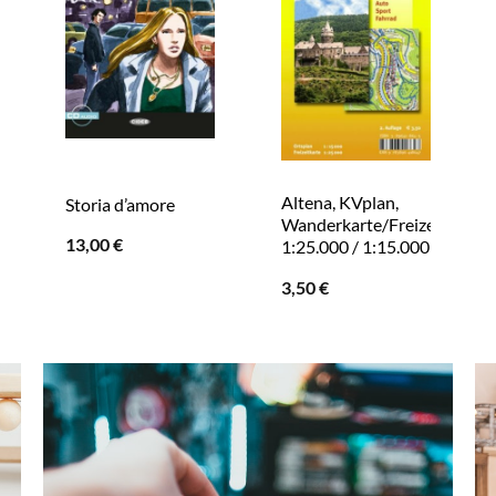
Altena, KVplan,
Storia d’amore
en
Wanderkarte/Freizeitkarte/
13,00
€
de
1:25.000 / 1:15.000
-
3,50
€