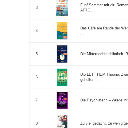
Fünf Sommer mit dir: Roman
3
AFTE ...
Das Café am Rande der Welt:
4
...
Die Mitternachtsbibliothek: 
5
Die LET THEM Theorie: Zwei
6
geholfen ...
Die Psychiaterin – Wurde ihr 
7
Zu viel gedacht, zu wenig ge
8