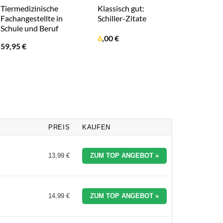
Tiermedizinische
Klassisch gut:
Dooku: 
Fachangestellte in
Schiller-Zitate
(Star Wa
Schule und Beruf
15,99
€
6
,00
€
59,95
€
PREIS
KAUFEN
13,99 €
ZUM TOP ANGEBOT »
14,99 €
ZUM TOP ANGEBOT »