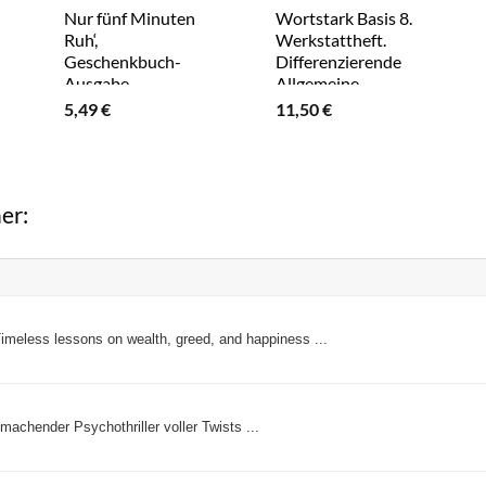
Nur fünf Minuten
Wortstark Basis 8.
Ruh‘,
Werkstattheft.
Geschenkbuch-
Differenzierende
Ausgabe
Allgemeine
Ausgabe
5,49
€
11,50
€
er:
meless lessons on wealth, greed, and happiness ...
 machender Psychothriller voller Twists ...