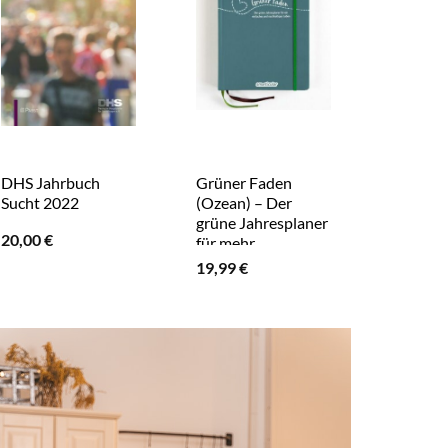
DHS Jahrbuch
Grüner Faden
KOMPA
Sucht 2022
(Ozean) – Der
Großra
grüne Jahresplaner
Radtour
20,00
€
für mehr
Bayern 
Nachhaltigkeit und
Oberbay
19,99
€
12,99
€
ein einfaches Leben
Chiemse
Ingolsta
Münche
1:1250