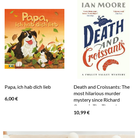
Death and Croissants: The
Papa, ich hab dich lieb
most hilarious murder
6,00
€
mystery since Richard
Osman’s The Thursday
10,99
€
Murder Club