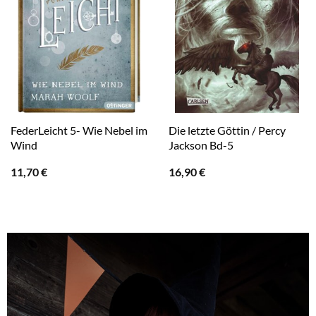
FederLeicht 5- Wie Nebel im
Die letzte Göttin / Percy
Wind
Jackson Bd-5
11,70
€
16,90
€