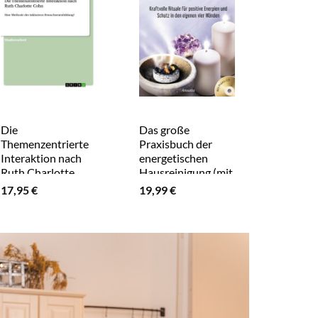
Die
Das große
A Study
Themenzentrierte
Praxisbuch der
Ian McE
Interaktion nach
energetischen
Atonem
Ruth Charlotte
Hausreinigung (mit
16,99
€
Cohn
Praxis-CD)
17,95
€
19,99
€