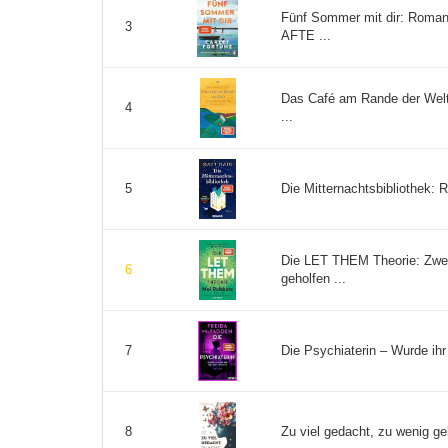
Fünf Sommer mit dir: Roman
3
AFTE ...
Das Café am Rande der Welt:
4
...
Die Mitternachtsbibliothek: 
5
Die LET THEM Theorie: Zwei
6
geholfen ...
Die Psychiaterin – Wurde ihr 
7
Zu viel gedacht, zu wenig ge
8