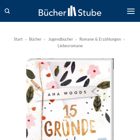
Zum
Inhalt
springen
Start
»
Bücher
»
Jugendbücher
»
Romane & Erzählungen
»
Liebesromane