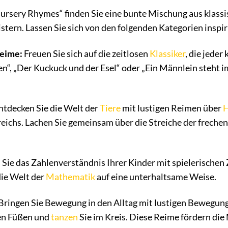
Nursery Rhymes“ finden Sie eine bunte Mischung aus klass
tern. Lassen Sie sich von den folgenden Kategorien inspir
reime:
Freuen Sie sich auf die zeitlosen
Klassiker
, die jeder
n“, „Der Kuckuck und der Esel“ oder „Ein Männlein steht i
ntdecken Sie die Welt der
Tiere
mit lustigen Reimen über
ichs. Lachen Sie gemeinsam über die Streiche der frechen 
Sie das Zahlenverständnis Ihrer Kinder mit spielerischen
die Welt der
Mathematik
auf eine unterhaltsame Weise.
Bringen Sie Bewegung in den Alltag mit lustigen Bewegung
en Füßen und
tanzen
Sie im Kreis. Diese Reime fördern di