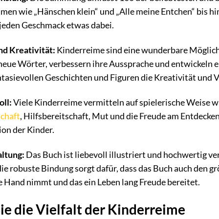
imen wie „Hänschen klein“ und „Alle meine Entchen“ bis hi
r jeden Geschmack etwas dabei.
d Kreativität:
Kinderreime sind eine wunderbare Möglichk
n neue Wörter, verbessern ihre Aussprache und entwickeln 
ntasievollen Geschichten und Figuren die Kreativität und V
ll:
Viele Kinderreime vermitteln auf spielerische Weise w
chaft
, Hilfsbereitschaft, Mut und die Freude am Entdecke
on der Kinder.
ltung:
Das Buch ist liebevoll illustriert und hochwertig v
ie robuste Bindung sorgt dafür, dass das Buch auch den gr
e Hand nimmt und das ein Leben lang Freude bereitet.
ie die Vielfalt der Kinderreime