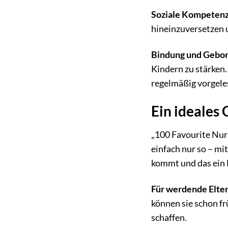
Soziale Kompetenz
hineinzuversetzen 
Bindung und Gebor
Kindern zu stärken
regelmäßig vorgeles
Ein ideales
„100 Favourite Nur
einfach nur so – mi
kommt und das ein L
Für werdende Elter
können sie schon f
schaffen.