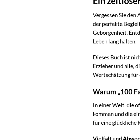
Ein zeitlose
Vergessen Sie den A
der perfekte Begle
Geborgenheit. Entd
Leben lang halten.
Dieses Buch ist nic
Erzieher und alle, 
Wertschätzung für 
Warum „100 Fav
In einer Welt, die 
kommen und die ein
für eine glückliche
Vielfalt und Abwec