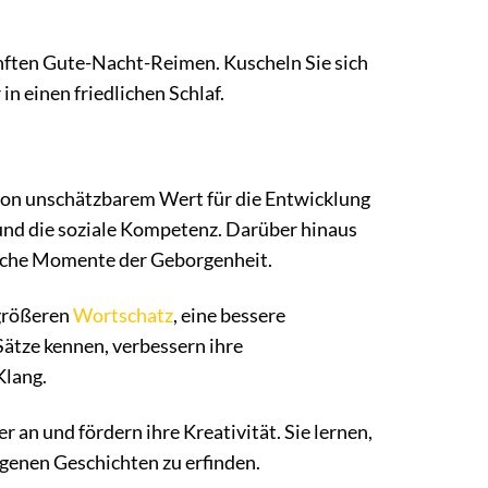
nften Gute-Nacht-Reimen. Kuscheln Sie sich
n einen friedlichen Schlaf.
 von unschätzbarem Wert für die Entwicklung
e und die soziale Kompetenz. Darüber hinaus
liche Momente der Geborgenheit.
 größeren
Wortschatz
, eine bessere
ätze kennen, verbessern ihre
Klang.
 an und fördern ihre Kreativität. Sie lernen,
igenen Geschichten zu erfinden.