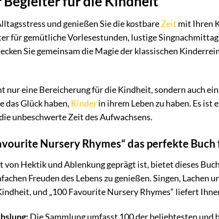
r Begleiter für die Kindheit
lltagsstress und genießen Sie die kostbare
Zeit
mit Ihren 
iter für gemütliche Vorlesestunden, lustige Singnachmitt
ecken Sie gemeinsam die Magie der klassischen Kinderreim
ht nur eine Bereicherung für die Kindheit, sondern auch ei
die das Glück haben,
Kinder
in ihrem Leben zu haben. Es ist 
die unbeschwerte Zeit des Aufwachsens.
ourite Nursery Rhymes“ das perfekte Buch fü
oft von Hektik und Ablenkung geprägt ist, bietet dieses Bu
fachen Freuden des Lebens zu genießen. Singen, Lachen un
 Kindheit, und „100 Favourite Nursery Rhymes“ liefert Ihne
hslung:
Die Sammlung umfasst 100 der beliebtesten und b