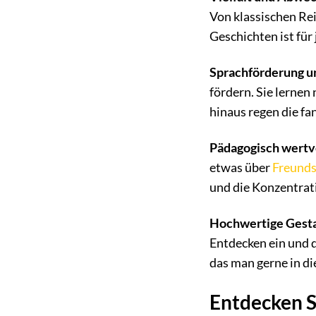
Von klassischen Re
Geschichten ist fü
Sprachförderung un
fördern. Sie lerne
hinaus regen die fa
Pädagogisch wertvo
etwas über
Freunds
und die Konzentrati
Hochwertige Gesta
Entdecken ein und d
das man gerne in di
Entdecken S