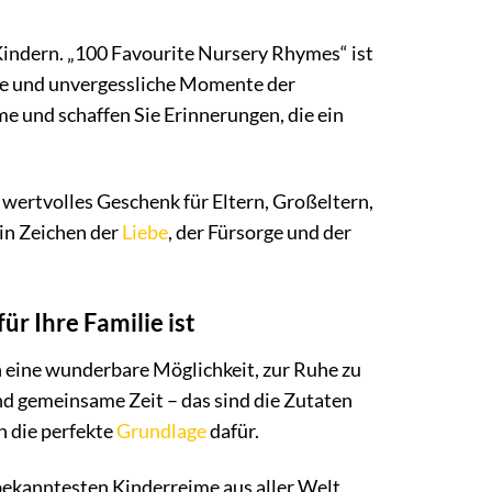
Kindern. „100 Favourite Nursery Rhymes“ ist
age und unvergessliche Momente der
e und schaffen Sie Erinnerungen, die ein
n wertvolles Geschenk für Eltern, Großeltern,
ein Zeichen der
Liebe
, der Fürsorge und der
r Ihre Familie ist
ch eine wunderbare Möglichkeit, zur Ruhe zu
d gemeinsame Zeit – das sind die Zutaten
n die perfekte
Grundlage
dafür.
ekanntesten Kinderreime aus aller Welt.