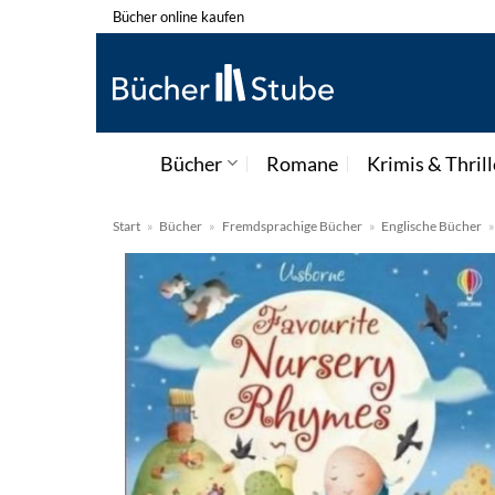
Zum
Bücher online kaufen
Inhalt
springen
Bücher
Romane
Krimis & Thrill
Start
»
Bücher
»
Fremdsprachige Bücher
»
Englische Bücher