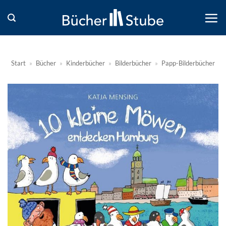
Zum
Inhalt
springen
Start
»
Bücher
»
Kinderbücher
»
Bilderbücher
»
Papp-Bilderbücher