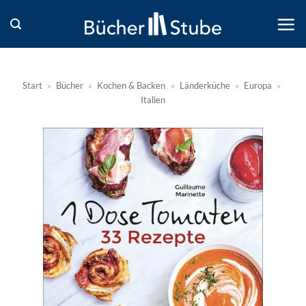
Zum
Inhalt
springen
Start
»
Bücher
»
Kochen & Backen
»
Länderküche
»
Europa
»
Italien